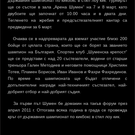
държавния шампионат по кикбокс в стил лоу кик. Турнирът
ще се състои в зала „Арена Шумен“ на 7 и 8 март, като
двубоите ще започнат от 10.00 часа и в двата дни.
Тегленето на жребия и предсъстезателният кантар са
предвидени за 6 март.
Очаква се в надпреварата да вземат участие близо 200
бойци от цялата страна, които ще се борят за званието
шампион на България. Спортен клуб „Шуменска крепост“
ще се представи с над 20 състезатели, водени от старши
треньора Галин Методиев и неговите помощници Християн
Тотев, Пламен Борисов, Иван Иванов и Фахри Фахрединов.
По време на шампионата ще бъдат отличени с
допълнителни награди най-техничният състезател, най-
добрият отбор и най-добрият съдия.
За първи път Шумен бе домакин на такъв форум през
април 2011 г. Оттогава всяка година в града се провежда
кръг от държавния шампионат по кикбокс в стил лоу кик.